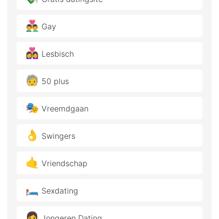
👨‍❤️‍👨
Gay
👩‍❤️‍👩
Lesbisch
🧓
50 plus
🎭
Vreemdgaan
👌
Swingers
🤙
Vriendschap
🛏️
Sexdating
👩
Jongeren Dating