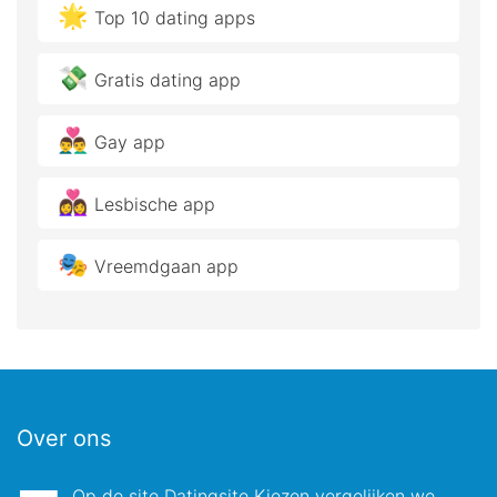
🌟
Top 10 dating apps
💸
Gratis dating app
👨‍❤️‍👨
Gay app
👩‍❤️‍👩
Lesbische app
🎭
Vreemdgaan app
Over ons
Op de site Datingsite Kiezen vergelijken we