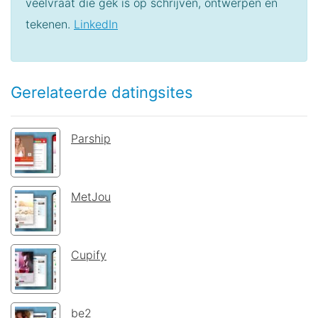
veelvraat die gek is op schrijven, ontwerpen en
tekenen.
LinkedIn
Gerelateerde datingsites
Parship
MetJou
Cupify
be2