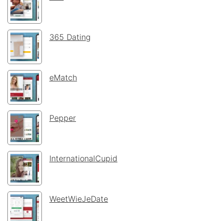
365 Dating
eMatch
Pepper
InternationalCupid
WeetWieJeDate