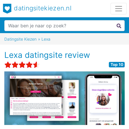
datingsitekiezen.nl
Datingsite Kiezen
»
Lexa
Lexa datingsite review
Top 10