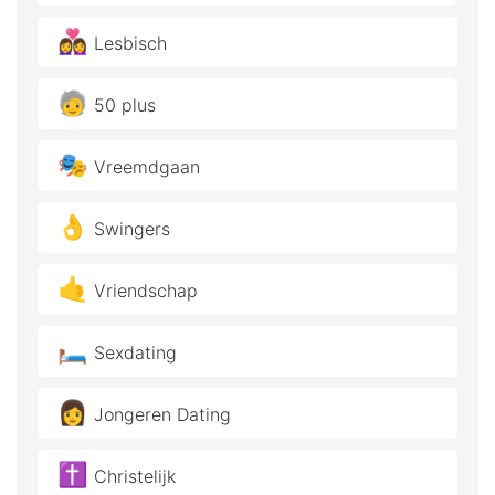
👩‍❤️‍👩
Lesbisch
🧓
50 plus
🎭
Vreemdgaan
👌
Swingers
🤙
Vriendschap
🛏️
Sexdating
👩
Jongeren Dating
✝️
Christelijk