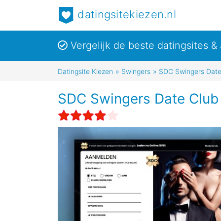
datingsitekiezen.nl
Vergelijk de beste datingsites 
Datingsite Kiezen
»
Swingers
»
SDC Swingers Date
SDC Swingers Date Club 