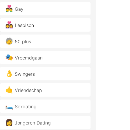
👨‍❤️‍👨
Gay
👩‍❤️‍👩
Lesbisch
🧓
50 plus
🎭
Vreemdgaan
👌
Swingers
🤙
Vriendschap
🛏️
Sexdating
👩
Jongeren Dating