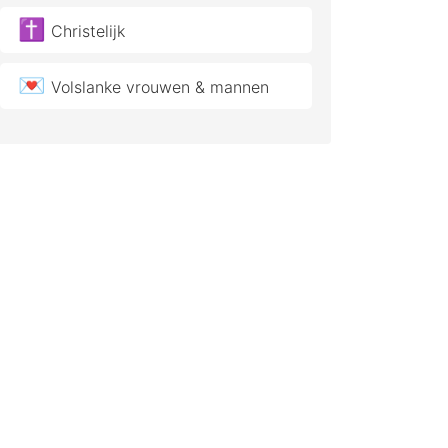
✝️
Christelijk
💌
Volslanke vrouwen & mannen