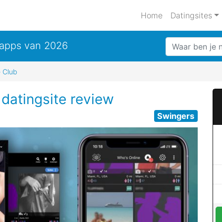
Home
Datingsites
& apps van 2026
 Club
datingsite review
Swingers