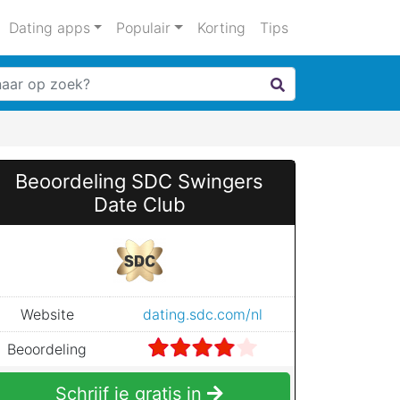
Dating apps
Populair
Korting
Tips
Beoordeling
SDC Swingers
Date Club
Website
dating.sdc.com/nl
Beoordeling
Schrijf je gratis in