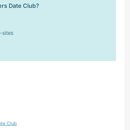
ers Date Club?
-sites
te Club